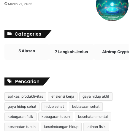
March 21, 2026
Categories
5 Alasan
7 Langkah Jenius
Airdrop Crypto
Pencarian
aplikasi produktivitas
efisiensi kerja
gaya hidup aktif
gaya hidup sehat
hidup sehat
kebiasaan sehat
kebugaran fisik
kebugaran tubuh
kesehatan mental
kesehatan tubuh
keseimbangan hidup
latihan fisik