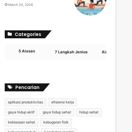
March 20, 2026
Categories
5 Alasan
7 Langkah Jenius
Airdrop Crypto
Pencarian
aplikasi produktivitas
efisiensi kerja
gaya hidup aktif
gaya hidup sehat
hidup sehat
kebiasaan sehat
kebugaran fisik