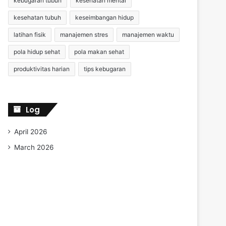
kebugaran tubuh
kesehatan mental
kesehatan tubuh
keseimbangan hidup
latihan fisik
manajemen stres
manajemen waktu
pola hidup sehat
pola makan sehat
produktivitas harian
tips kebugaran
Log
April 2026
March 2026