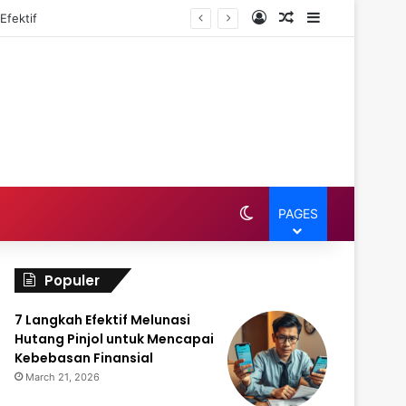
Log In
Random Article
Sidebar
Efektif
Switch skin
PAGES
Populer
7 Langkah Efektif Melunasi
Hutang Pinjol untuk Mencapai
Kebebasan Finansial
March 21, 2026