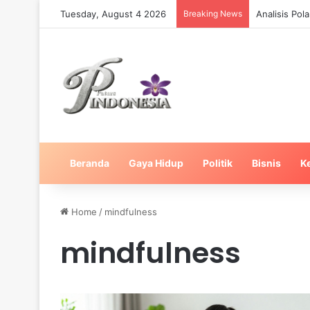
Tuesday, August 4 2026
Breaking News
Analisis Po
Beranda
Gaya Hidup
Politik
Bisnis
K
Home
/
mindfulness
mindfulness