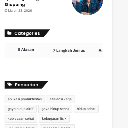
Shopping
March 23, 2026
Categories
5 Alasan
7 Langkah Jenius
Airdrop Crypto
Pencarian
aplikasi produktivitas
efisiensi kerja
gaya hidup aktif
gaya hidup sehat
hidup sehat
kebiasaan sehat
kebugaran fisik