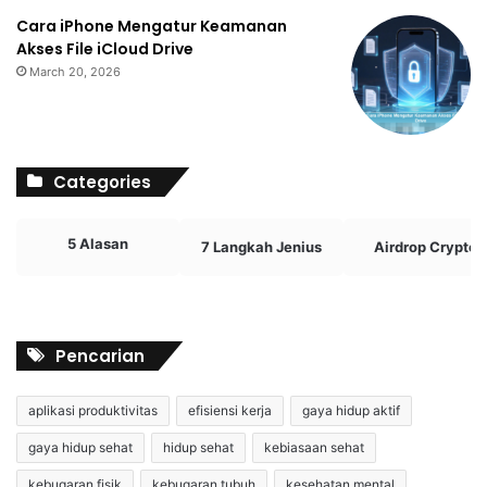
Cara iPhone Mengatur Keamanan
Akses File iCloud Drive
March 20, 2026
Categories
5 Alasan
7 Langkah Jenius
Airdrop Crypto
Pencarian
aplikasi produktivitas
efisiensi kerja
gaya hidup aktif
gaya hidup sehat
hidup sehat
kebiasaan sehat
kebugaran fisik
kebugaran tubuh
kesehatan mental