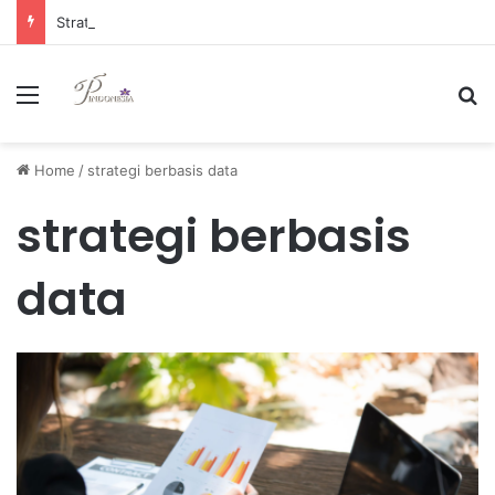
Strategi Manajemen Keuangan Efektif untuk Unggul di Industri E-commerce yang Kompetitif
Menu
Se
Home
/
strategi berbasis data
strategi berbasis
data