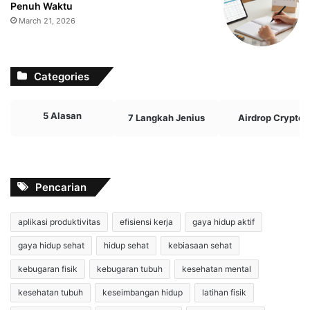
Penuh Waktu
March 21, 2026
Categories
5 Alasan
7 Langkah Jenius
Airdrop Crypto
Pencarian
aplikasi produktivitas
efisiensi kerja
gaya hidup aktif
gaya hidup sehat
hidup sehat
kebiasaan sehat
kebugaran fisik
kebugaran tubuh
kesehatan mental
kesehatan tubuh
keseimbangan hidup
latihan fisik