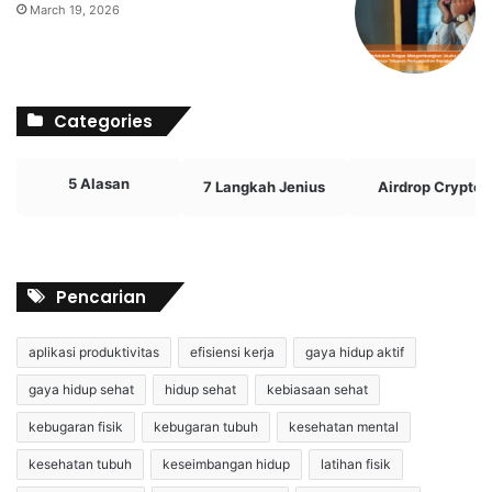
March 19, 2026
Categories
5 Alasan
7 Langkah Jenius
Airdrop Crypto
Pencarian
aplikasi produktivitas
efisiensi kerja
gaya hidup aktif
gaya hidup sehat
hidup sehat
kebiasaan sehat
kebugaran fisik
kebugaran tubuh
kesehatan mental
kesehatan tubuh
keseimbangan hidup
latihan fisik