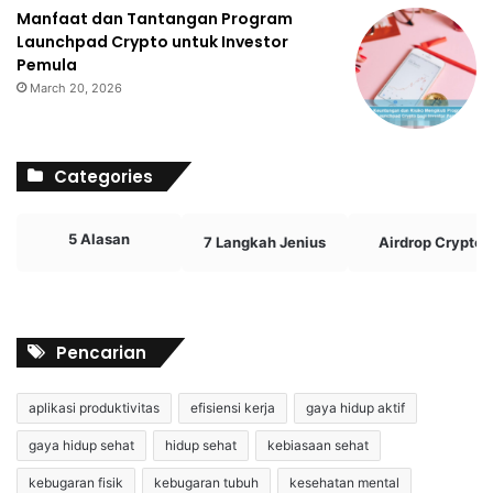
Manfaat dan Tantangan Program
Launchpad Crypto untuk Investor
Pemula
March 20, 2026
Categories
5 Alasan
7 Langkah Jenius
Airdrop Crypto
Pencarian
aplikasi produktivitas
efisiensi kerja
gaya hidup aktif
gaya hidup sehat
hidup sehat
kebiasaan sehat
kebugaran fisik
kebugaran tubuh
kesehatan mental