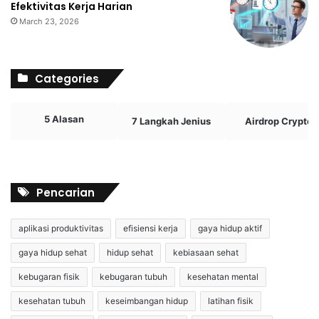
Efektivitas Kerja Harian
March 23, 2026
Categories
5 Alasan
7 Langkah Jenius
Airdrop Crypto
Pencarian
aplikasi produktivitas
efisiensi kerja
gaya hidup aktif
gaya hidup sehat
hidup sehat
kebiasaan sehat
kebugaran fisik
kebugaran tubuh
kesehatan mental
kesehatan tubuh
keseimbangan hidup
latihan fisik