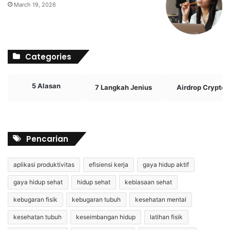
March 19, 2026
Categories
5 Alasan
7 Langkah Jenius
Airdrop Crypto
Pencarian
aplikasi produktivitas
efisiensi kerja
gaya hidup aktif
gaya hidup sehat
hidup sehat
kebiasaan sehat
kebugaran fisik
kebugaran tubuh
kesehatan mental
kesehatan tubuh
keseimbangan hidup
latihan fisik