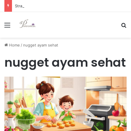
Strategi Manajemen Keuangan Efektif untuk Unggul di Industri E-commerce yang Kompetitif
Menu
Se
Home
/
nugget ayam sehat
nugget ayam sehat