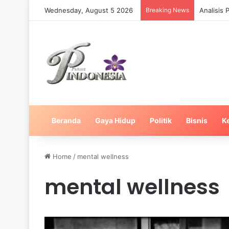
Wednesday, August 5 2026
Breaking News
Analisis
Beranda
Gaya Hidup
Politik
Bisnis
K
Home
/
mental wellness
mental wellness