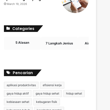
March 19, 2026
Categories
5 Alasan
7 Langkah Jenius
Airdrop Crypto
Pencarian
aplikasi produktivitas
efisiensi kerja
gaya hidup aktif
gaya hidup sehat
hidup sehat
kebiasaan sehat
kebugaran fisik