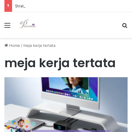
Strategi Manajemen Keuangan Efektif untuk Unggul di Industri E-commerce yang Kompetitif
Menu
Se
Home
/
meja kerja tertata
meja kerja tertata