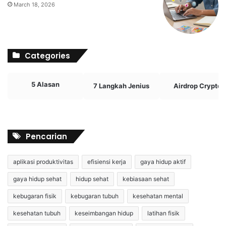
March 18, 2026
Categories
5 Alasan
7 Langkah Jenius
Airdrop Crypto
Pencarian
aplikasi produktivitas
efisiensi kerja
gaya hidup aktif
gaya hidup sehat
hidup sehat
kebiasaan sehat
kebugaran fisik
kebugaran tubuh
kesehatan mental
kesehatan tubuh
keseimbangan hidup
latihan fisik