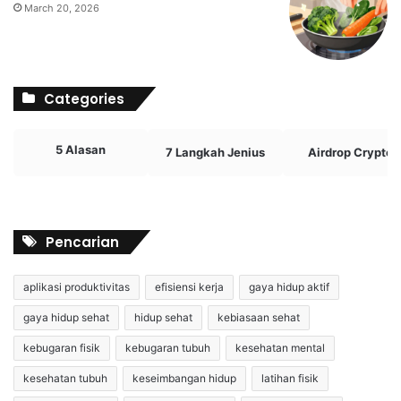
March 20, 2026
Categories
5 Alasan
7 Langkah Jenius
Airdrop Crypto
Pencarian
aplikasi produktivitas
efisiensi kerja
gaya hidup aktif
gaya hidup sehat
hidup sehat
kebiasaan sehat
kebugaran fisik
kebugaran tubuh
kesehatan mental
kesehatan tubuh
keseimbangan hidup
latihan fisik