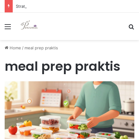
Strategi Manajemen Keuangan Efektif untuk Unggul di Industri E-commerce yang Kompetitif
Menu
Se
Home
/
meal prep praktis
meal prep praktis