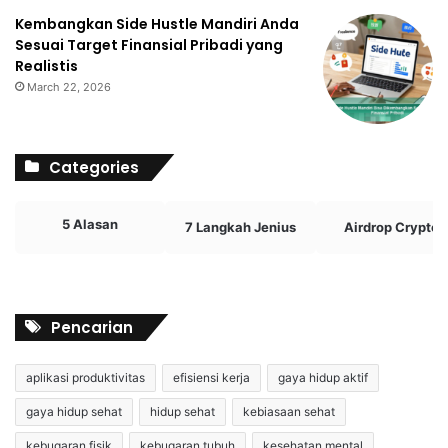
Kembangkan Side Hustle Mandiri Anda
Sesuai Target Finansial Pribadi yang
Realistis
March 22, 2026
Categories
5 Alasan
7 Langkah Jenius
Airdrop Crypto
Pencarian
aplikasi produktivitas
efisiensi kerja
gaya hidup aktif
gaya hidup sehat
hidup sehat
kebiasaan sehat
kebugaran fisik
kebugaran tubuh
kesehatan mental