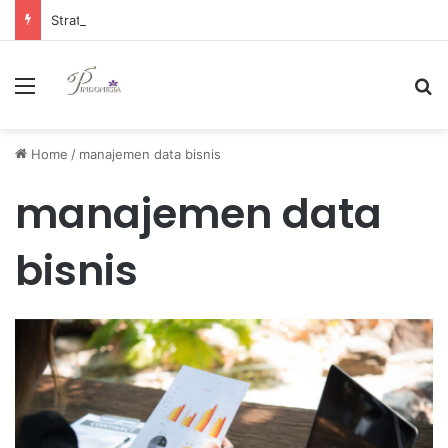
Strategi Manajemen Keuangan Efektif untuk Unggul di Industri E-commerce yang Kompetitif
Menu
Se
Home
/
manajemen data bisnis
manajemen data
bisnis