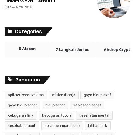
Dalam Waktu Tertentu
March 28, 2026
Categories
5 Alasan
7 Langkah Jenius
Airdrop Crypto
Pencarian
aplikasi produktivitas
efisiensi kerja
gaya hidup aktif
gaya hidup sehat
hidup sehat
kebiasaan sehat
kebugaran fisik
kebugaran tubuh
kesehatan mental
kesehatan tubuh
keseimbangan hidup
latihan fisik