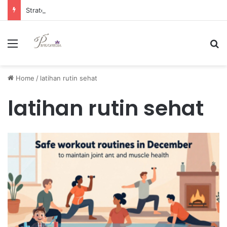
Strategi Manajemen Keuangan Efektif untuk Unggul di Industri E-commerce yang Kompetitif
Menu
Se
Home
/
latihan rutin sehat
latihan rutin sehat