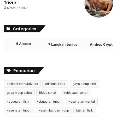
Tricep
March 27, 2026
Categories
5 Alasan
7 Langkah Jenius
Airdrop Crypto
Pencarian
aplikasi produktivitas
efisiensi kerja
gaya hidup aktif
gaya hidup sehat
hidup sehat
kebiasaan sehat
kebugaran fisik
kebugaran tubuh
kesehatan mental
kesehatan tubuh
keseimbangan hidup
latihan fisik