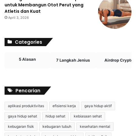
untuk Membangun Otot Perut yang
Atletis dan Kuat
April 3, 2026
Categories
5 Alasan
7 Langkah Jenius
Airdrop Crypto
Pencarian
aplikasi produktivitas
efisiensi kerja
gaya hidup aktif
gaya hidup sehat
hidup sehat
kebiasaan sehat
kebugaran fisik
kebugaran tubuh
kesehatan mental