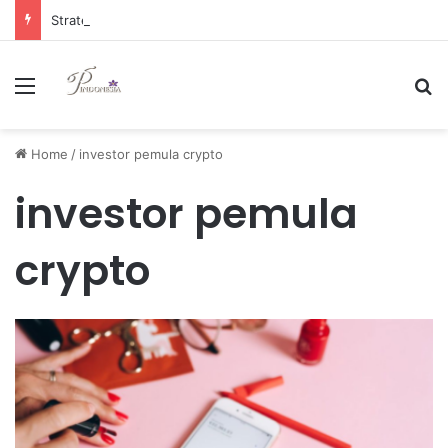
Strategi Manajemen Keuangan Efektif untuk Unggul di Industri E-commerce yang Kompetitif
Menu
Se
Home
/
investor pemula crypto
investor pemula
crypto