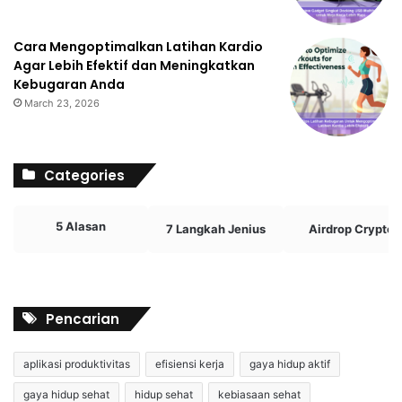
Cara Mengoptimalkan Latihan Kardio
Agar Lebih Efektif dan Meningkatkan
Kebugaran Anda
March 23, 2026
Categories
5 Alasan
7 Langkah Jenius
Airdrop Crypto
Pencarian
aplikasi produktivitas
efisiensi kerja
gaya hidup aktif
gaya hidup sehat
hidup sehat
kebiasaan sehat