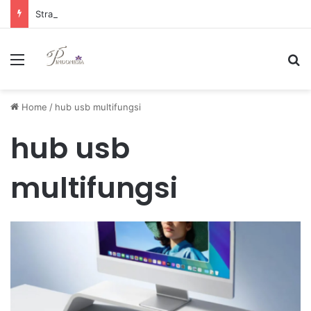
Strategi Manajemen Keuangan Efektif untuk Unggul di Industri E-commerce yang Kompetitif
Menu
Se
Home
/
hub usb multifungsi
hub usb
multifungsi