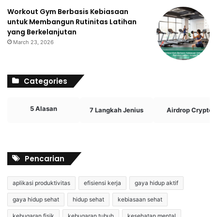
Workout Gym Berbasis Kebiasaan
untuk Membangun Rutinitas Latihan
yang Berkelanjutan
March 23, 2026
Categories
5 Alasan
7 Langkah Jenius
Airdrop Crypto
Pencarian
aplikasi produktivitas
efisiensi kerja
gaya hidup aktif
gaya hidup sehat
hidup sehat
kebiasaan sehat
kebugaran fisik
kebugaran tubuh
kesehatan mental