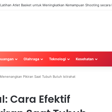
ajemen Keuangan Efektif untuk Unggul di Industri E-commerce yang Kom
euangan
Olahraga
Teknologi
Kesehatan
 Menenangkan Pikiran Saat Tubuh Butuh Istirahat
: Cara Efektif