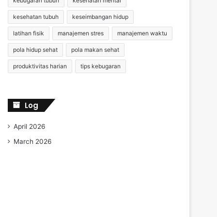
kebugaran tubuh
kesehatan mental
kesehatan tubuh
keseimbangan hidup
latihan fisik
manajemen stres
manajemen waktu
pola hidup sehat
pola makan sehat
produktivitas harian
tips kebugaran
Log
April 2026
March 2026