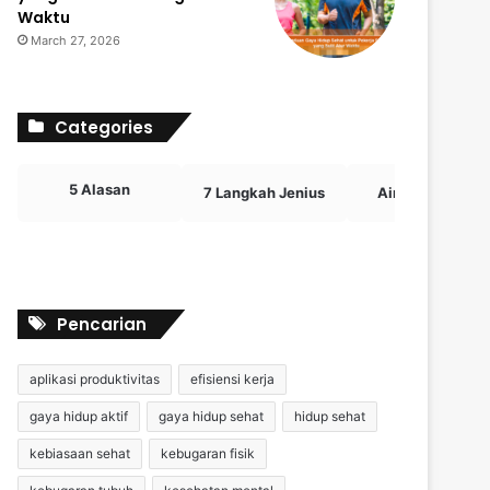
Waktu
March 27, 2026
Categories
5 Alasan
7 Langkah Jenius
Airdrop Crypto
Pencarian
aplikasi produktivitas
efisiensi kerja
gaya hidup aktif
gaya hidup sehat
hidup sehat
kebiasaan sehat
kebugaran fisik