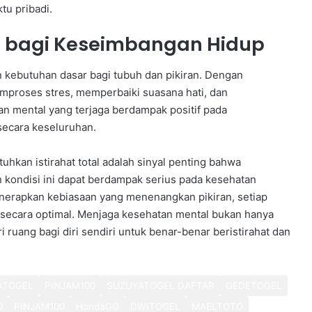
tu pribadi.
al bagi Keseimbangan Hidup
an kebutuhan dasar bagi tubuh dan pikiran. Dengan
mproses stres, memperbaiki suasana hati, dan
n mental yang terjaga berdampak positif pada
 secara keseluruhan.
hkan istirahat total adalah sinyal penting bahwa
 kondisi ini dapat berdampak serius pada kesehatan
erapkan kebiasaan yang menenangkan pikiran, setiap
 secara optimal. Menjaga kesehatan mental bukan hanya
i ruang bagi diri sendiri untuk benar-benar beristirahat dan
ATOGEL
PINJAM100
SUZUYATOGEL DAFTAR
GEDETOGEL
0
PINJAM100
HondaGG
DWITOGEL
MAELTOTO