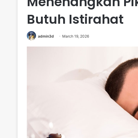
Menenangkan Pik
Butuh Istirahat
admin3d
March 19, 2026