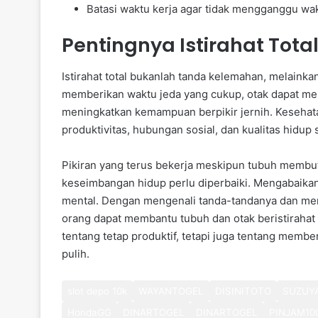
Batasi waktu kerja agar tidak mengganggu wak
Pentingnya Istirahat Tot
Istirahat total bukanlah tanda kelemahan, melaink
memberikan waktu jeda yang cukup, otak dapat me
meningkatkan kemampuan berpikir jernih. Kesehata
produktivitas, hubungan sosial, dan kualitas hidup
Pikiran yang terus bekerja meskipun tubuh membutu
keseimbangan hidup perlu diperbaiki. Mengabaikan
mental. Dengan mengenali tanda-tandanya dan men
orang dapat membantu tubuh dan otak beristirahat
tentang tetap produktif, tetapi juga tentang member
pulih.
slot depo 10k
WAYANTOGEL
DISINITOTO
SUZUY
HondaGG
DINARTOGEL
DINARTOGEL
PINJAM10