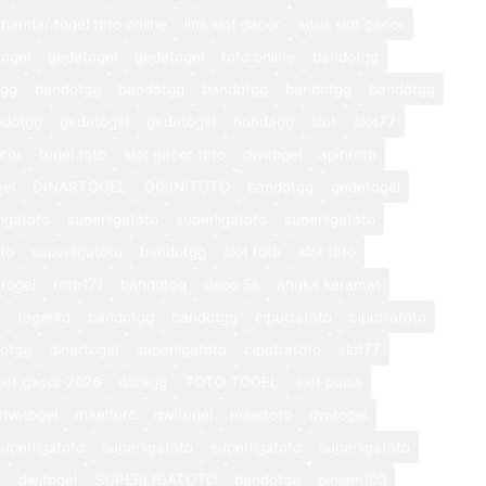
bandar togel toto online
link slot gacor
situs slot gacor
ogel
gedetogel
gedetogel
toto online
bandotgg
tgg
bandotgg
bandotgg
bandotgg
bandotgg
bandotgg
ndotgg
gedetogel
gedetogel
hondagg
slot
slot77
cor
togel toto
slot gacor toto
dwitogel
apintoto
gel
DINARTOGEL
DISINITOTO
bandotgg
gedetogel
ligatoto
superligatoto
superligatoto
superligatoto
oto
superligatoto
bandotgg
slot toto
slot toto
togel
toto171
bandotgg
depo 5k
angka keramat
togel4d
bandotgg
bandotgg
ciputratoto
ciputratoto
otgg
dinartogel
superligatoto
ciputratoto
slot77
lot gacor 2026
doragg
TOTO TOGEL
slot pulsa
dwitogel
maeltoto
dwitogel
maeltoto
dwitogel
superligatoto
superligatoto
superligatoto
superligatoto
o
dwitogel
SUPERLIGATOTO
bandotgg
pinjam100