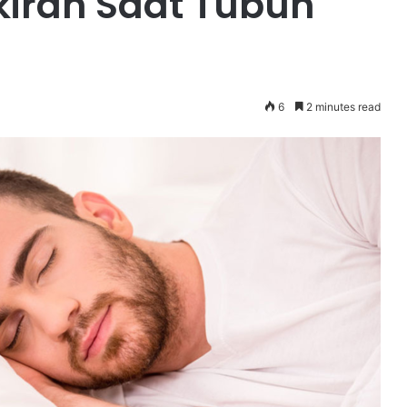
iran Saat Tubuh
6
2 minutes read