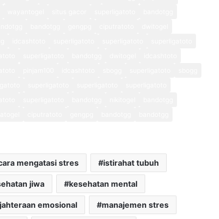
wayantogel
situs gacor
superligatoto
bandotgg
andotgg
bandotgg
gengpg
ciputratoto
dwitogel
gg
idcashtoto
superligatoto
superligatoto
superligatoto
atoto
superligatoto
bandotgg
dwitogel
idcashtoto
atoto
pinjam100
idcashtoto
sbogg
superligatoto
sbogg
igatoto
superligatoto
superligatoto
superligatoto
atoto
superligatoto
bandotgg
nikitogel
bandotgg
atogel
ciputratoto
gengpg
bandotgg
bandotgg
cara mengatasi stres
istirahat tubuh
ehatan jiwa
kesehatan mental
jahteraan emosional
manajemen stres