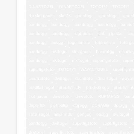
DINARTOGEL
DINARTOGEL
TOTO171
TOTO171
rtp slot gacor
slot77
gedetogel
gedetogel
gedet
bandotgg
bandotgg
bandotgg
bandotgg
bando
bandotgg
bandotgg
slot pulsa
slot
rtp slot
ba
bandotgg
bosgg
togel online
toto online
toto ga
bandotgg
nikitogel
slot gacor
bandotgg
dinarto
bandotgg
nikitogel
nikitogel
superligatoto
super
superligatoto
TOTO171
WAYANTOGEL
superligat
ciputratoto
dwitogel
disinitoto
dinartogel
wayan
prediksi togel
prediksi sdy
prediksi sgp
prediksi hk
slot gacor
dewetoto
dewetoto
RUPIAHGG
band
depo 10k
slot pulsa
doragg
DORAGG
doragg
s
Toto Togel
pinjam100
gengpg
bosgg
dwitogel
bandotgg
dwitogel
superligatoto
superligatoto
dwitogel
superligatoto
superligatoto
superligatot