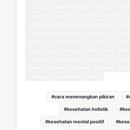
bandotgg
pinjam100
dwitogel
hondagg
dwitogel
situs gacor
suzuyatogel
slot gacor
bandotgg
b
dwitogel
bandotgg
bandotgg
bandotgg
bandot
superligatoto
superligatoto
superligatoto
superlig
bandotgg
maeltoto
maeltoto
bandotgg
superlig
sbogg
sbogg
superligatoto
superligatoto
superl
superligatoto
superligatoto
superligatoto
superlig
bandotgg
bandotgg
bandotgg
idcashtoto
suzuy
superligatoto
superligatoto
dwitogel
cara menenangkan pikiran
kesehatan holistik
kes
kesehatan mental positif
kese