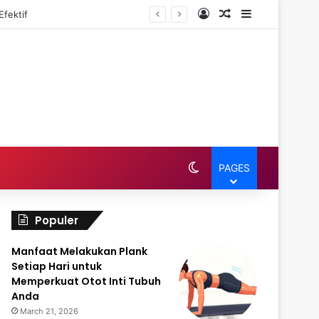
Log In
Random Article
Sidebar
petitif
Switch skin
PAGES
Populer
Manfaat Melakukan Plank
Setiap Hari untuk
Memperkuat Otot Inti Tubuh
Anda
March 21, 2026