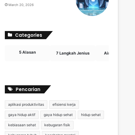
March 20, 2026
Categories
5 Alasan
7 Langkah Jenius
Airdrop Crypto
Pencarian
aplikasi produktivitas
efisiensi kerja
gaya hidup aktif
gaya hidup sehat
hidup sehat
kebiasaan sehat
kebugaran fisik