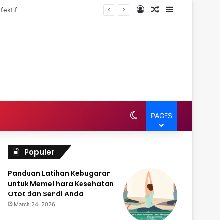
Log In
Random Article
Sidebar
fektif
Switch skin
PAGES
Populer
Panduan Latihan Kebugaran
untuk Memelihara Kesehatan
Otot dan Sendi Anda
March 24, 2026