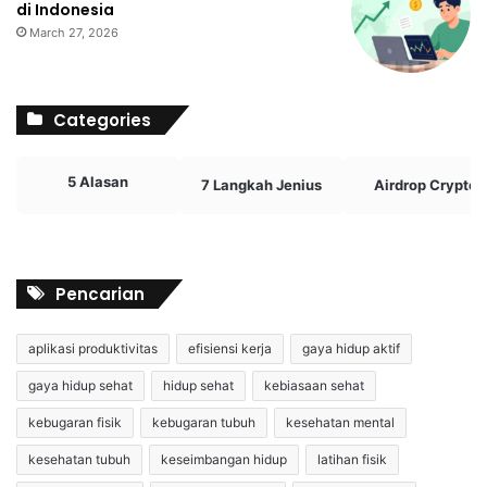
di Indonesia
March 27, 2026
Categories
5 Alasan
7 Langkah Jenius
Airdrop Crypto
Pencarian
aplikasi produktivitas
efisiensi kerja
gaya hidup aktif
gaya hidup sehat
hidup sehat
kebiasaan sehat
kebugaran fisik
kebugaran tubuh
kesehatan mental
kesehatan tubuh
keseimbangan hidup
latihan fisik