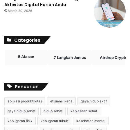
Aktivitas Digital Harian Anda
March 20, 2026
Categories
5 Alasan
7 Langkah Jenius
Airdrop Crypto
Pencarian
aplikasi produktivitas
efisiensi kerja
gaya hidup aktif
gaya hidup sehat
hidup sehat
kebiasaan sehat
kebugaran fisik
kebugaran tubuh
kesehatan mental