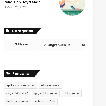
Pengisian Daya Anda
March 20, 2026
Categories
5 Alasan
7 Langkah Jenius
Airdrop Crypto
Pencarian
aplikasi produktivitas
efisiensi kerja
gaya hidup aktif
gaya hidup sehat
hidup sehat
kebiasaan sehat
kebugaran fisik