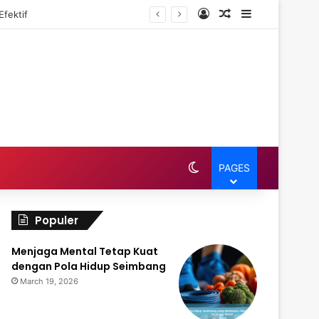
Log In
Random Article
Sidebar
fektif
Switch skin
PAGES
Populer
Menjaga Mental Tetap Kuat
dengan Pola Hidup Seimbang
March 19, 2026