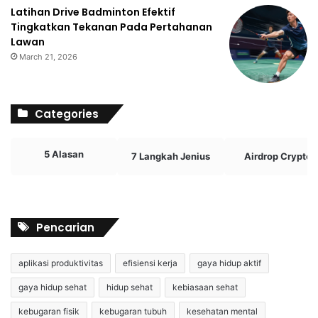
Latihan Drive Badminton Efektif
Tingkatkan Tekanan Pada Pertahanan
Lawan
March 21, 2026
Categories
5 Alasan
7 Langkah Jenius
Airdrop Crypto
Pencarian
aplikasi produktivitas
efisiensi kerja
gaya hidup aktif
gaya hidup sehat
hidup sehat
kebiasaan sehat
kebugaran fisik
kebugaran tubuh
kesehatan mental