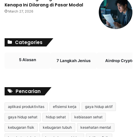
Kenapa Ini Dilarang di Pasar Modal
March 27, 2026
Categories
5 Alasan
7 Langkah Jenius
Airdrop Crypto
Pencarian
aplikasi produktivitas
efisiensi kerja
gaya hidup aktif
gaya hidup sehat
hidup sehat
kebiasaan sehat
kebugaran fisik
kebugaran tubuh
kesehatan mental