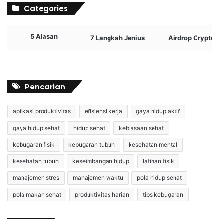
Categories
5 Alasan
7 Langkah Jenius
Airdrop Crypto
Pencarian
aplikasi produktivitas
efisiensi kerja
gaya hidup aktif
gaya hidup sehat
hidup sehat
kebiasaan sehat
kebugaran fisik
kebugaran tubuh
kesehatan mental
kesehatan tubuh
keseimbangan hidup
latihan fisik
manajemen stres
manajemen waktu
pola hidup sehat
pola makan sehat
produktivitas harian
tips kebugaran