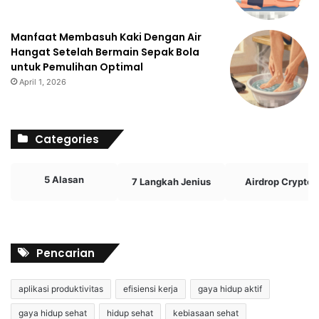
Manfaat Membasuh Kaki Dengan Air
Hangat Setelah Bermain Sepak Bola
untuk Pemulihan Optimal
April 1, 2026
Categories
5 Alasan
7 Langkah Jenius
Airdrop Crypto
Pencarian
aplikasi produktivitas
efisiensi kerja
gaya hidup aktif
gaya hidup sehat
hidup sehat
kebiasaan sehat