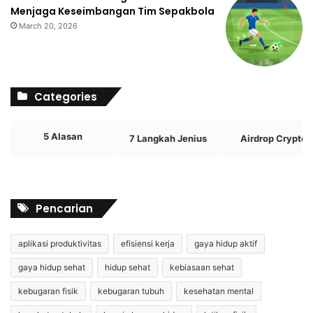
Menjaga Keseimbangan Tim Sepakbola
March 20, 2026
Categories
5 Alasan
7 Langkah Jenius
Airdrop Crypto
Pencarian
aplikasi produktivitas
efisiensi kerja
gaya hidup aktif
gaya hidup sehat
hidup sehat
kebiasaan sehat
kebugaran fisik
kebugaran tubuh
kesehatan mental