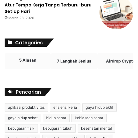
Atur Tempo Kerja Tanpa Terburu-buru
Setiap Hari
March 23, 2026
Categories
5 Alasan
7 Langkah Jenius
Airdrop Crypto
Pencarian
aplikasi produktivitas
efisiensi kerja
gaya hidup aktif
gaya hidup sehat
hidup sehat
kebiasaan sehat
kebugaran fisik
kebugaran tubuh
kesehatan mental