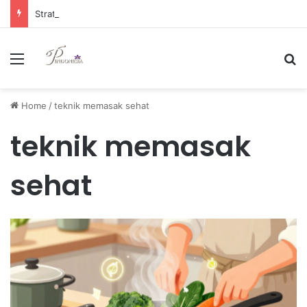
Strategi Manajemen Keuangan Efektif untuk Unggul di Industri E-commerce yang Kompetitif
Menu
Se
Home
/
teknik memasak sehat
teknik memasak
sehat