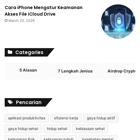
Cara iPhone Mengatur Keamanan
Akses File iCloud Drive
March 20, 2026
Categories
5 Alasan
7 Langkah Jenius
Airdrop Crypto
Pencarian
aplikasi produktivitas
efisiensi kerja
gaya hidup aktif
gaya hidup sehat
hidup sehat
kebiasaan sehat
kebugaran fisik
kebugaran tubuh
kesehatan mental