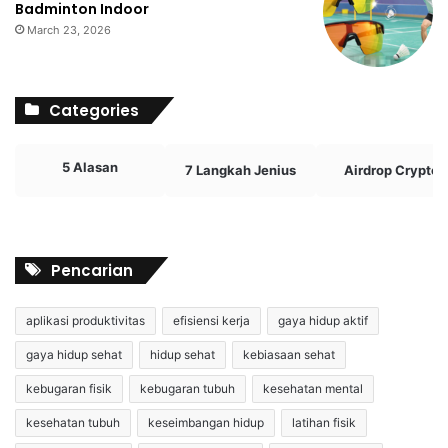
Badminton Indoor
March 23, 2026
Categories
5 Alasan
7 Langkah Jenius
Airdrop Crypto
Pencarian
aplikasi produktivitas
efisiensi kerja
gaya hidup aktif
gaya hidup sehat
hidup sehat
kebiasaan sehat
kebugaran fisik
kebugaran tubuh
kesehatan mental
kesehatan tubuh
keseimbangan hidup
latihan fisik