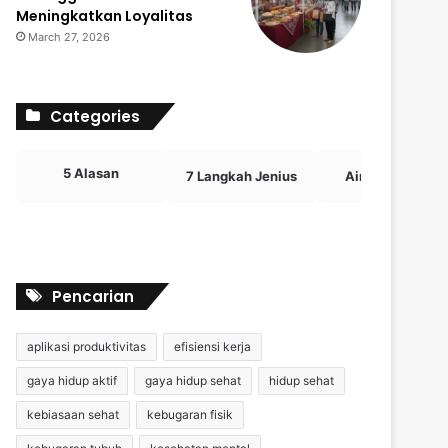
Meningkatkan Loyalitas
March 27, 2026
Categories
5 Alasan
7 Langkah Jenius
Airdrop Crypto
Pencarian
aplikasi produktivitas
efisiensi kerja
gaya hidup aktif
gaya hidup sehat
hidup sehat
kebiasaan sehat
kebugaran fisik