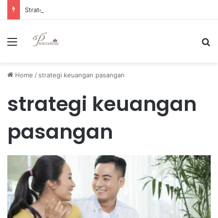
Strategi Manajemen Keuangan Efektif untuk Unggul di Industri E-commerce yang Kompetitif
Menu
Se
Home
/
strategi keuangan pasangan
strategi keuangan
pasangan