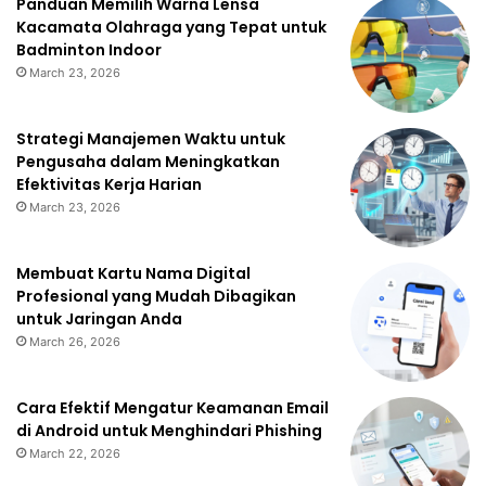
Panduan Memilih Warna Lensa
Kacamata Olahraga yang Tepat untuk
Badminton Indoor
March 23, 2026
Strategi Manajemen Waktu untuk
Pengusaha dalam Meningkatkan
Efektivitas Kerja Harian
March 23, 2026
Membuat Kartu Nama Digital
Profesional yang Mudah Dibagikan
untuk Jaringan Anda
March 26, 2026
Cara Efektif Mengatur Keamanan Email
di Android untuk Menghindari Phishing
March 22, 2026