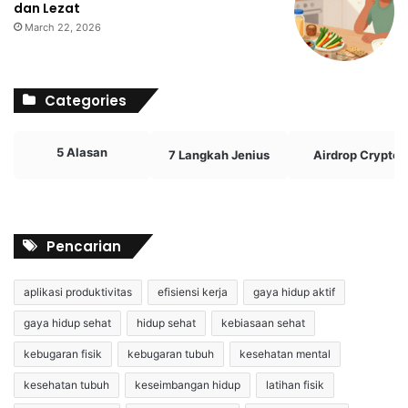
dan Lezat
March 22, 2026
Categories
5 Alasan
7 Langkah Jenius
Airdrop Crypto
Pencarian
aplikasi produktivitas
efisiensi kerja
gaya hidup aktif
gaya hidup sehat
hidup sehat
kebiasaan sehat
kebugaran fisik
kebugaran tubuh
kesehatan mental
kesehatan tubuh
keseimbangan hidup
latihan fisik