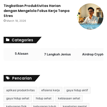
Tingkatkan Produktivitas Harian
dengan Mengelola Fokus Kerja Tanpa
Stres
March 18, 2026
Categories
5 Alasan
7 Langkah Jenius
Airdrop Crypto
Pencarian
aplikasi produktivitas
efisiensi kerja
gaya hidup aktif
gaya hidup sehat
hidup sehat
kebiasaan sehat
kebugaran fisik
kebugaran tubuh
kesehatan mental