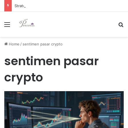
Strategi Manajemen Keuangan Efektif untuk Unggul di Industri E-commerce yang Kompetitif
Menu
Se
Home
/
sentimen pasar crypto
sentimen pasar
crypto