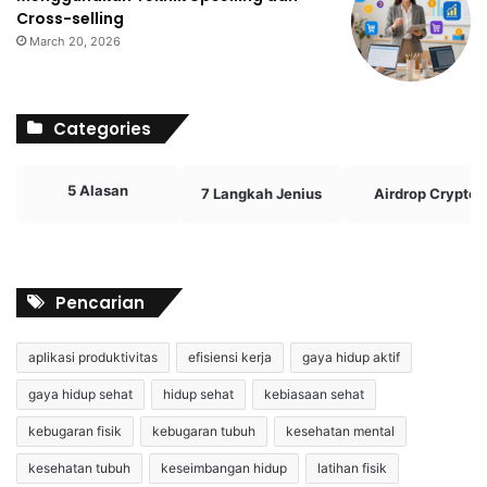
Cross-selling
March 20, 2026
Categories
5 Alasan
7 Langkah Jenius
Airdrop Crypto
Pencarian
aplikasi produktivitas
efisiensi kerja
gaya hidup aktif
gaya hidup sehat
hidup sehat
kebiasaan sehat
kebugaran fisik
kebugaran tubuh
kesehatan mental
kesehatan tubuh
keseimbangan hidup
latihan fisik