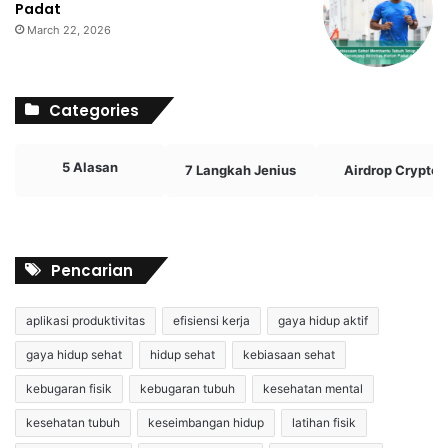
Padat
March 22, 2026
Categories
5 Alasan
7 Langkah Jenius
Airdrop Crypto
Pencarian
aplikasi produktivitas
efisiensi kerja
gaya hidup aktif
gaya hidup sehat
hidup sehat
kebiasaan sehat
kebugaran fisik
kebugaran tubuh
kesehatan mental
kesehatan tubuh
keseimbangan hidup
latihan fisik