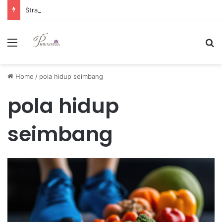
Strategi Manajemen Keuangan Efektif untuk Unggul di Industri E-commerce yang Kompetitif
Menu
Se
Home
/
pola hidup seimbang
pola hidup
seimbang