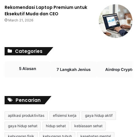
Rekomendasi Laptop Premium untuk
Eksekutif Muda dan CEO
March 21, 2026
Categories
5 Alasan
7 Langkah Jenius
Airdrop Crypto
Pencarian
aplikasi produktivitas
efisiensi kerja
gaya hidup aktif
gaya hidup sehat
hidup sehat
kebiasaan sehat
kebugaran fisik
kebugaran tubuh
kesehatan mental