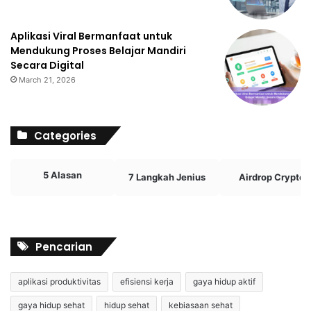
Aplikasi Viral Bermanfaat untuk
Mendukung Proses Belajar Mandiri
Secara Digital
March 21, 2026
Categories
5 Alasan
7 Langkah Jenius
Airdrop Crypto
Pencarian
aplikasi produktivitas
efisiensi kerja
gaya hidup aktif
gaya hidup sehat
hidup sehat
kebiasaan sehat