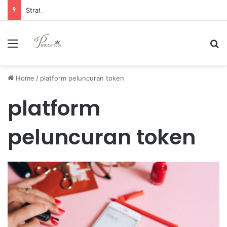
Strategi Manajemen Keuangan Efektif untuk Unggul di Industri E-commerce yang Kompetitif
Menu
Se
Home
/
platform peluncuran token
platform
peluncuran token