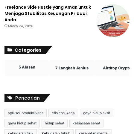
Freelance Side Hustle yang Aman untuk
Menjaga Stabilitas Keuangan Pribadi
Anda
March 24, 2026
Categories
5 Alasan
7 Langkah Jenius
Airdrop Crypto
Pencarian
aplikasi produktivitas
efisiensi kerja
gaya hidup aktif
gaya hidup sehat
hidup sehat
kebiasaan sehat
kebugaran fisik
kebugaran tubuh
kesehatan mental