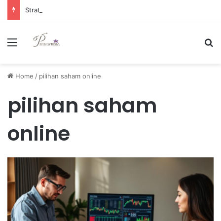
Strategi Manajemen Keuangan Efektif untuk Unggul di Industri E-commerce yang Kompetitif
Menu
Se
Home
/
pilihan saham online
pilihan saham
online