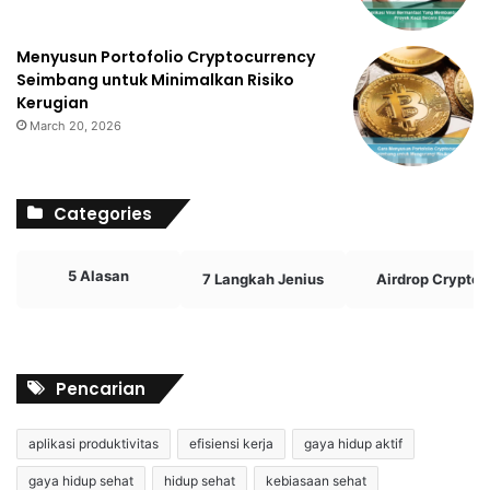
Menyusun Portofolio Cryptocurrency
Seimbang untuk Minimalkan Risiko
Kerugian
March 20, 2026
Categories
5 Alasan
7 Langkah Jenius
Airdrop Crypto
Pencarian
aplikasi produktivitas
efisiensi kerja
gaya hidup aktif
gaya hidup sehat
hidup sehat
kebiasaan sehat