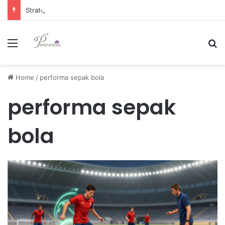
Strategi Manajemen Keuangan Efektif untuk Unggul di Industri E-commerce yang Kompetitif
Menu
Se
Home
/
performa sepak bola
performa sepak
bola