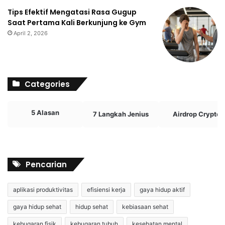
Tips Efektif Mengatasi Rasa Gugup
Saat Pertama Kali Berkunjung ke Gym
April 2, 2026
Categories
5 Alasan
7 Langkah Jenius
Airdrop Crypto
Pencarian
aplikasi produktivitas
efisiensi kerja
gaya hidup aktif
gaya hidup sehat
hidup sehat
kebiasaan sehat
kebugaran fisik
kebugaran tubuh
kesehatan mental