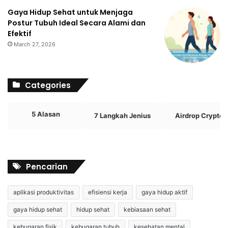
Gaya Hidup Sehat untuk Menjaga
Postur Tubuh Ideal Secara Alami dan
Efektif
March 27, 2026
Categories
5 Alasan
7 Langkah Jenius
Airdrop Crypto
Pencarian
aplikasi produktivitas
efisiensi kerja
gaya hidup aktif
gaya hidup sehat
hidup sehat
kebiasaan sehat
kebugaran fisik
kebugaran tubuh
kesehatan mental