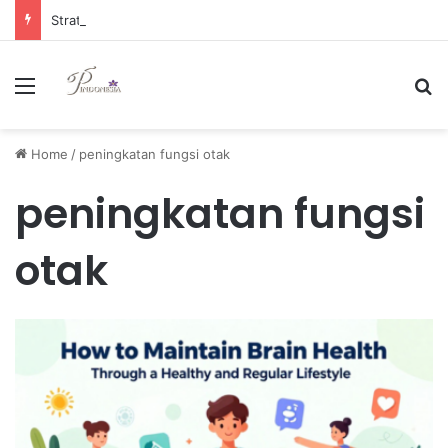
Strategi Manajemen Keuangan Efektif untuk Unggul di Industri E-commerce yang Kompetitif
Menu
Se
Home
/
peningkatan fungsi otak
peningkatan fungsi
otak