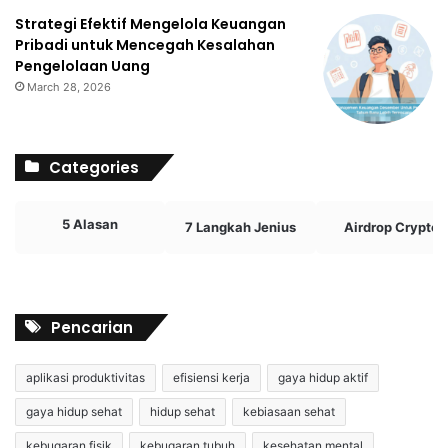
Strategi Efektif Mengelola Keuangan
Pribadi untuk Mencegah Kesalahan
Pengelolaan Uang
March 28, 2026
Categories
5 Alasan
7 Langkah Jenius
Airdrop Crypto
Pencarian
aplikasi produktivitas
efisiensi kerja
gaya hidup aktif
gaya hidup sehat
hidup sehat
kebiasaan sehat
kebugaran fisik
kebugaran tubuh
kesehatan mental