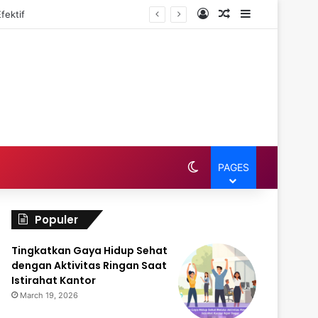
Log In
Random Article
Sidebar
fektif
Switch skin
PAGES
Populer
Tingkatkan Gaya Hidup Sehat
dengan Aktivitas Ringan Saat
Istirahat Kantor
March 19, 2026