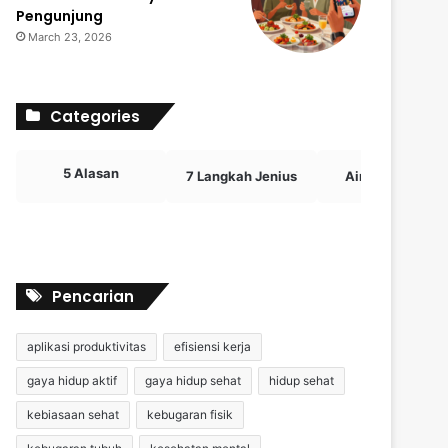
Pengunjung
March 23, 2026
Categories
5 Alasan
7 Langkah Jenius
Airdrop Crypto
Pencarian
aplikasi produktivitas
efisiensi kerja
gaya hidup aktif
gaya hidup sehat
hidup sehat
kebiasaan sehat
kebugaran fisik