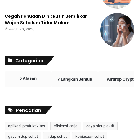
Cegah Penuaan Dini: Rutin Bersihkan
Wajah Sebelum Tidur Malam
March 20, 2026
Categories
5 Alasan
7 Langkah Jenius
Airdrop Crypto
Pencarian
aplikasi produktivitas
efisiensi kerja
gaya hidup aktif
gaya hidup sehat
hidup sehat
kebiasaan sehat