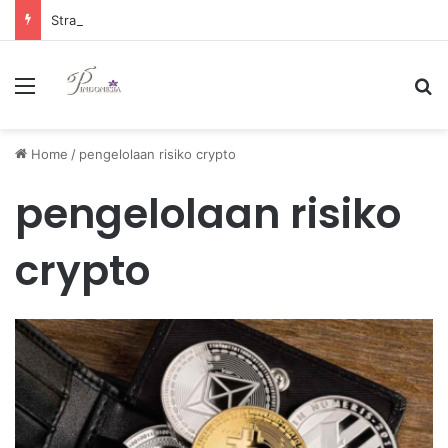
Strategi Manajemen Keuangan Efektif untuk Unggul di Industri E-commerce yang Kompetitif
Menu
Se
Home
/
pengelolaan risiko crypto
pengelolaan risiko
crypto