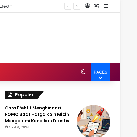
Log In
Random Article
Sidebar
fektif
Switch skin
PAGES
Populer
Cara Efektif Menghindari
FOMO Saat Harga Koin Micin
Mengalami Kenaikan Drastis
April 8, 2026