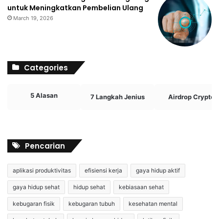
untuk Meningkatkan Pembelian Ulang
March 19, 2026
Categories
5 Alasan
7 Langkah Jenius
Airdrop Crypto
Pencarian
aplikasi produktivitas
efisiensi kerja
gaya hidup aktif
gaya hidup sehat
hidup sehat
kebiasaan sehat
kebugaran fisik
kebugaran tubuh
kesehatan mental