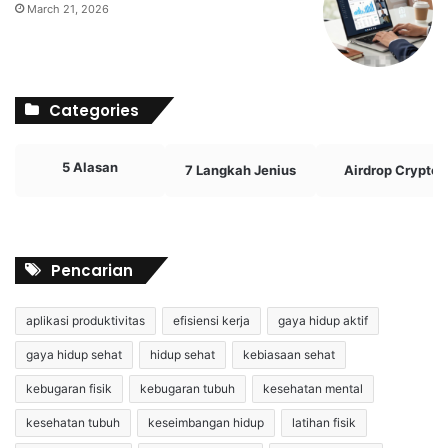
March 21, 2026
Categories
5 Alasan
7 Langkah Jenius
Airdrop Crypto
Pencarian
aplikasi produktivitas
efisiensi kerja
gaya hidup aktif
gaya hidup sehat
hidup sehat
kebiasaan sehat
kebugaran fisik
kebugaran tubuh
kesehatan mental
kesehatan tubuh
keseimbangan hidup
latihan fisik